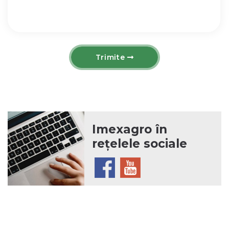
Trimite
Imexagro în
rețelele sociale