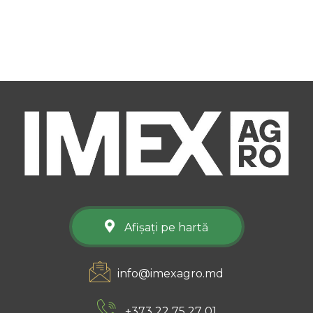
Afișați pe hartă
info@imexagro.md
+373 22 75 27 01