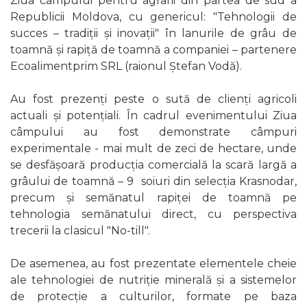
Ziua câmpului pentru agrarii din partea de sud a
Republicii Moldova, cu genericul: "Tehnologii de
succes – tradiții și inovații" în lanurile de grâu de
toamnă și rapiță de toamnă a companiei – partenere
Ecoalimentprim SRL (raionul Ștefan Vodă).
Au fost prezenți peste o sută de clienți agricoli
actuali și potențiali. În cadrul evenimentului Ziua
câmpului au fost demonstrate câmpuri
experimentale - mai mult de zeci de hectare, unde
se desfășoară producția comercială la scară largă a
grâului de toamnă – 9 soiuri din selecția Krasnodar,
precum și semănatul rapiței de toamnă pe
tehnologia semănatului direct, cu perspectiva
trecerii la clasicul "No-till".
De asemenea, au fost prezentate elementele cheie
ale tehnologiei de nutriție minerală și a sistemelor
de protecție a culturilor, formate pe baza