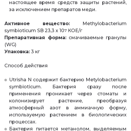
настоящее время средств защиты растений,
за исключением препаратов меди.
Активное вещество:
Methylobacterium
symbioticum SB 23,3 x 10
КОЕ/г
7
Препаративная форма:
смачиваемые гранулы
(WG)
Упаковка:
3 кг
Способ действия
Utrisha N содержит бактерию Metylobacterium
symbioticum. Бактерия сразу после
применения проникает через стоматы и
колонизирует растение, преобразуя
атмосферный азот в аммиачную форму,
используемую растением в биологических
процессах.
Бактерия питается метанолом, выделяемым